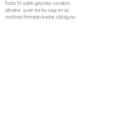
fazla 10 adeti geçmez cevabını 
alırdınız  şuan ise bu sayı en az 
matbaa firmaları kadar olduğunu 
rahatlıkla söyleyebilirim.
 Son eklemek istediğini bir şey varmı? 
Eklemek istediğim firma olarak 
yukarıda da saydığım bütün 
ürünlerimizi Türkiye genelinde satışını 
gerçekleştiriyoruz geleceğe yatırım 
yapıyoruz etiket ve ambalaj baskı 
sektörüne hizmet etmek istiyoruz 
bunu başaracak alt yapımız satış 
ekibimiz ve ağımız mevcut, geliştirmek 
için de sürekli yatırımlar yapıyoruz.  
Bizi sektörle 
buluşturan,müşterilerimize kendimizi 
anlatma fırsatı veren Matbaa dijital 