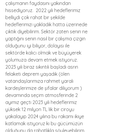
çalışmanın faydasını yakından 
hissediyoruz.  2022 yılı hedeflerimiz 
belliydi çok rahat bir şekilde 
hedeflerimizi yakladık hatta üzerinede 
çıktık diyebilirim. Sektör zaten senin ne 
yaptığını senin nasıl bir çalışma çizgin  
olduğunu iyi biliyor, dolayısı ile 
sektörde kalıcı olmak ve büyüyerek 
yolumuza devam etmek istiyoruz. 
2023 yılı biraz sıkıntılı başladı asrın 
felaketi deprem yaşadık (ölen 
vatandaşlarımıza rahmet yaralı 
kardeşlerimize de şifalar diliyorum )  
devamında seçim atmosferinde 2 
ayımız geçti 2023 yılı hedeflerimiz 
yüksek 12 milyon TL lik bir ciroyu 
yakalayıp 2024 yılına bu rakamı ikiye 
katlamak istiyoruz ki bu gücümüzün 
olduğunu da rahatlıkla söyleyebilirim.