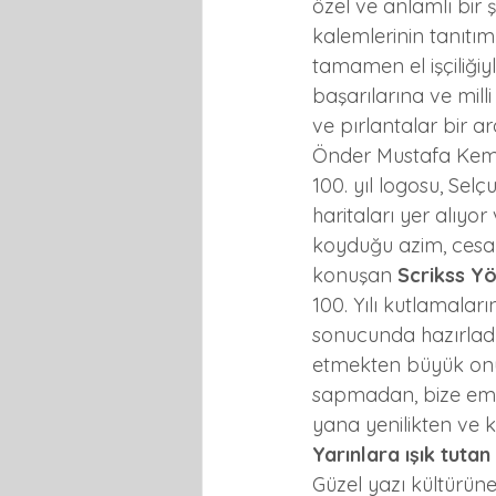
özel ve anlamlı bir ş
kalemlerinin tanıtımı
tamamen el işçiliğiyl
başarılarına ve mill
ve pırlantalar bir ar
Önder Mustafa Kemal A
100. yıl logosu, Selçu
haritaları yer alıyor
koyduğu azim, cesar
konuşan 
Scrikss Y
100. Yılı kutlamalar
sonucunda hazırladı
etmekten büyük onur 
sapmadan, bize eman
yana yenilikten ve 
Yarınlara ışık tutan
Güzel yazı kültürüne