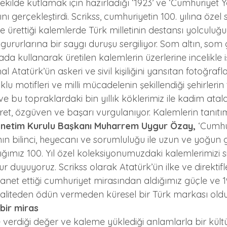
ekilde kutlamak için hazırladığı ‘1923’ ve ‘Cumhuriyet Yo
nı gerçekleştirdi. Scrikss, cumhuriyetin 100. yılına özel s
e ürettiği kalemlerde Türk milletinin destansı yolculuğun
i gururlarına bir saygı duruşu sergiliyor. Som altın, so
ada kullanarak üretilen kalemlerin üzerlerine incelikle 
tatürk’ün askeri ve sivil kişiliğini yansıtan fotoğrafları
klu motifleri ve milli mücadelenin şekillendiği şehirlerin 
 ve bu topraklardaki bin yıllık köklerimiz ile kadim atal
et, özgüven ve başarı vurgulanıyor. Kalemlerin tanıtım
önetim Kurulu Başkanı Muharrem Uygur Özay,
 ‘Cumhu
ının bilinci, heyecanı ve sorumluluğu ile uzun ve yoğun 
ğımız 100. Yıl özel koleksiyonumuzdaki kalemlerimizi s
duyuyoruz. Scrikss olarak Atatürk’ün ilke ve direktifl
et ettiği cumhuriyet mirasından aldığımız güçle ve 1
kaliteden ödün vermeden küresel bir Türk markası olduk
 bir miras
 verdiği değer ve kaleme yüklediği anlamlarla bir kült