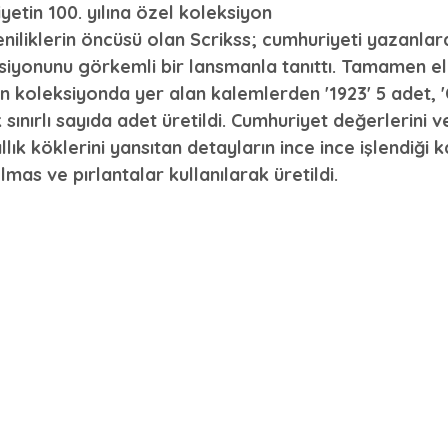
yetin 100. yılına özel koleksiyon 
niliklerin öncüsü olan Scrikss; cumhuriyeti yazanlara
iyonunu görkemli bir lansmanla tanıttı. Tamamen el i
ilen koleksiyonda yer alan kalemlerden '1923' 5 adet, 
 sınırlı sayıda adet üretildi. Cumhuriyet değerlerini v
llık köklerini yansıtan detayların ince ince işlendiği
mas ve pırlantalar kullanılarak üretildi.  