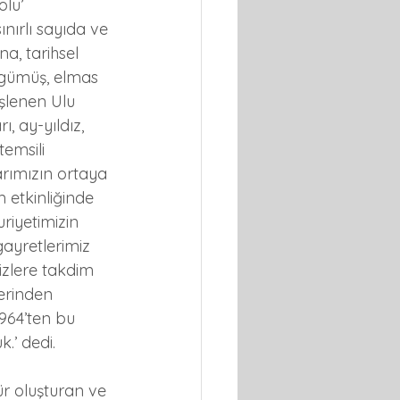
lu’ 
ınırlı sayıda ve 
a, tarihsel 
m gümüş, elmas 
işlenen Ulu 
, ay-yıldız, 
temsili 
arımızın ortaya 
 etkinliğinde 
riyetimizin 
gayretlerimiz 
izlere takdim 
erinden 
964’ten bu 
.’ dedi.
ür oluşturan ve 