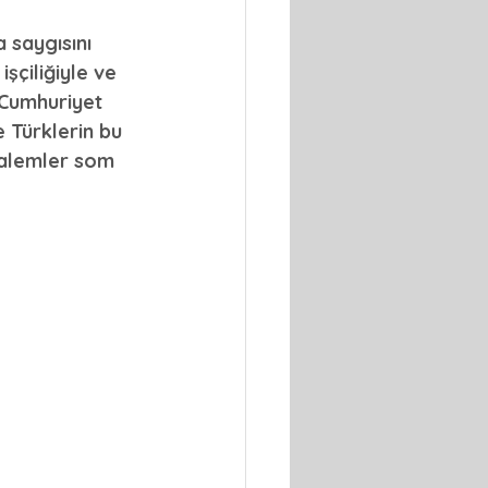
 saygısını 
şçiliğiyle ve 
'Cumhuriyet 
e Türklerin bu 
 kalemler som 