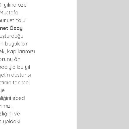
 yılına özel 
 Mustafa 
riyet Yolu’ 
hmet Özay
, 
luşturduğu 
en büyük bir 
k, kapılarımızı 
forunu ön 
cıyla bu yıl 
etin destansı 
inin tarihsel 
ye 
iğini ebedi 
mizi, 
lığını ve 
 yoldaki 