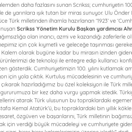
alemden daha fazlasını sunan Scrikss; cumhuriyetin 100.
le de yarınlara ışık tutan bir miras sunuyor. Ulu Önder
e Türk milletinden ilhamla hazırlanan ‘1923’ ve ‘Cumhu
onuşan 
Scrikss Yönetim Kurulu Başkan yardımcısı A
ağımsızlığa olan inancı, azmi ve kazandığı zaferlerle o
hepimiz için çok kıymetli ve geleceğe taşınması gerek
ss Kalem olarak bugüne kadar bu mirasın izinden gidere
 ürünlerimizi de teknoloji ile entegre edip kullanıcı kon
n gösterdik. Cumhuriyetimizin 100. yılını kutlamak ama
yon için yola çıktık. Kurtuluş mücadelesinin ve cumhuriy
ıkarak hazırladığımız bu özel koleksiyon ile Türk millet
li gururumuza bir kez daha vurgu yapmak istedik. Türki
ellerini atarak Türk ulusunun bu topraklardaki egemenl
afa Kemal Atatürk’ü, bu topraklardaki bin yıllık kökleri
esaret, özgüven ve başarılarını, Türk milletinin bağımsız
k için verdiği büyük mücadeleyi ve cumhuriyete giden