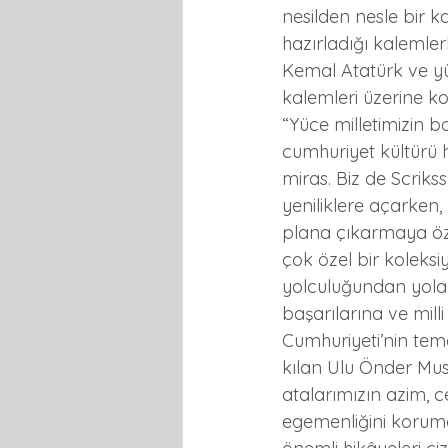
nesilden nesle bir k
hazırladığı kalemler
Kemal Atatürk ve yüc
kalemleri üzerine k
“Yüce milletimizin b
cumhuriyet kültürü 
miras. Biz de Scrik
yeniliklere açarken,
plana çıkarmaya öze
çok özel bir koleksi
yolculuğundan yola ç
başarılarına ve mil
Cumhuriyeti’nin tem
kılan Ulu Önder Must
atalarımızın azim, c
egemenliğini koruma