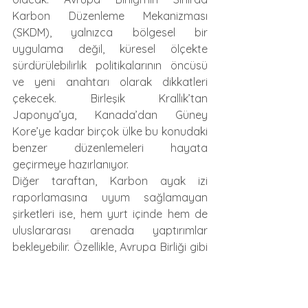
Karbon Düzenleme Mekanizması 
(SKDM), yalnızca bölgesel bir 
uygulama değil, küresel ölçekte 
sürdürülebilirlik politikalarının öncüsü 
ve yeni anahtarı olarak dikkatleri 
çekecek. Birleşik Krallık’tan 
Japonya’ya, Kanada’dan Güney 
Kore’ye kadar birçok ülke bu konudaki 
benzer düzenlemeleri hayata 
geçirmeye hazırlanıyor.
Diğer taraftan, Karbon ayak izi 
raporlamasına uyum sağlamayan 
şirketleri ise, hem yurt içinde hem de 
uluslararası arenada yaptırımlar 
bekleyebilir. Özellikle, Avrupa Birliği gibi 
çevre standartlarının yüksek olduğu 
pazarlarda, ihracat kısıtlamaları ve ek 
mali yükümlülükler kaçınılmaz hale 