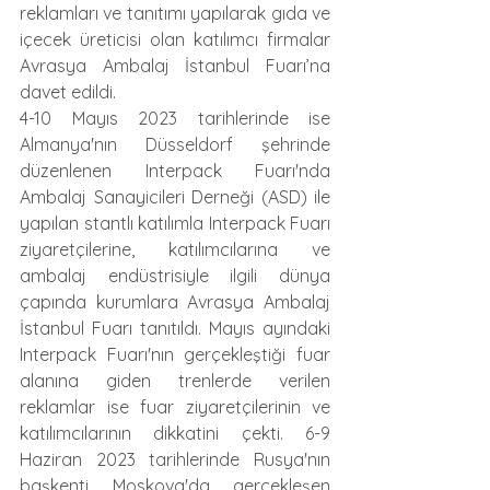
reklamları ve tanıtımı yapılarak gıda ve 
içecek üreticisi olan katılımcı firmalar 
Avrasya Ambalaj İstanbul Fuarı’na 
davet edildi.
4-10 Mayıs 2023 tarihlerinde ise 
Almanya'nın Düsseldorf şehrinde 
düzenlenen Interpack Fuarı'nda 
Ambalaj Sanayicileri Derneği (ASD) ile 
yapılan stantlı katılımla Interpack Fuarı 
ziyaretçilerine, katılımcılarına ve 
ambalaj endüstrisiyle ilgili dünya 
çapında kurumlara Avrasya Ambalaj 
İstanbul Fuarı tanıtıldı. Mayıs ayındaki 
Interpack Fuarı'nın gerçekleştiği fuar 
alanına giden trenlerde verilen 
reklamlar ise fuar ziyaretçilerinin ve 
katılımcılarının dikkatini çekti. 6-9 
Haziran 2023 tarihlerinde Rusya'nın 
başkenti Moskova'da gerçekleşen 