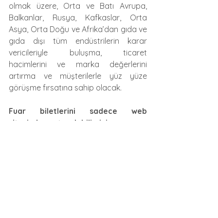
olmak üzere, Orta ve Batı Avrupa, 
Balkanlar, Rusya, Kafkaslar, Orta 
Asya, Orta Doğu ve Afrika’dan gıda ve 
gıda dışı tüm endüstrilerin karar 
vericileriyle buluşma, ticaret 
hacimlerini ve marka değerlerini 
artırma ve müşterilerle yüz yüze 
görüşme fırsatına sahip olacak. 
Fuar biletlerini sadece web 
sitesinden satın alabilirsiniz
28. Avrasya Ambalaj Fuarı, yeni ve 
yaratıcı ambalaj çözümleri ile 
ürünlerini kullanıcılara buluşturmayı 
hedefleyen; gıda ve içecek sektörü, 
matbaa, baskı, kağıt ve kırtasiye, 
kişisel bakım ve kozmetik, temizlik ve 
hijyen, kimya, boya ve petrol, 
otomotiv, ilaç ve medikal, yapı, 