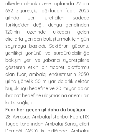
ülkeden olmak üzere toplamda 72 bin 
652 ziyaretçiyi ağırlayan fuar, 2023 
yılında yerli üreticileri sadece 
Türkiye’den değil, dünya genelinden 
120’nin üzerinde ülkeden gelen 
alıcılarla yeniden buluşturmak için gün 
saymaya başladı. Sektörün gücünü, 
yenilikçi yönünü ve sürdürülebilirliğe 
bakışını yerli ve yabancı ziyaretçilere 
gösteren etkin bir ticaret platformu 
olan fuar, ambalaj endüstrisinin 2030 
yılına yönelik 50 milyar dolarlık sektör 
büyüklüğü hedefine ve 20 milyar dolar 
ihracat hedefine ulaşmasına önemli bir 
katkı sağlıyor.
Fuar her geçen yıl daha da büyüyor
28. Avrasya Ambalaj İstanbul Fuarı, RX 
Tüyap tarafından Ambalaj Sanayicileri 
Derneği (ASD) iş birliğinde, Ambalaj 