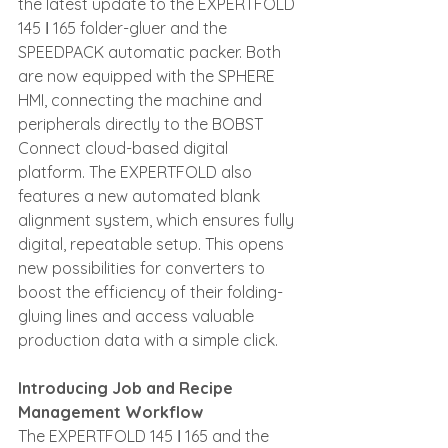
the latest update to the EXPERTFOLD 
145
І 165 folder-gluer and the 
SPEEDPACK automatic packer. Both 
are now equipped with the SPHERE 
HMI, connecting the machine and 
peripherals directly to the BOBST 
Connect cloud-based digital 
platform. The EXPERTFOLD also 
features a new automated blank 
alignment system, which ensures fully 
digital, repeatable setup. This opens 
new possibilities for converters to 
boost the efficiency of their folding-
gluing lines and access valuable 
production data with a simple click.
Introducing Job and Recipe 
Management Workflow
The EXPERTFOLD 145
І 165 and the 