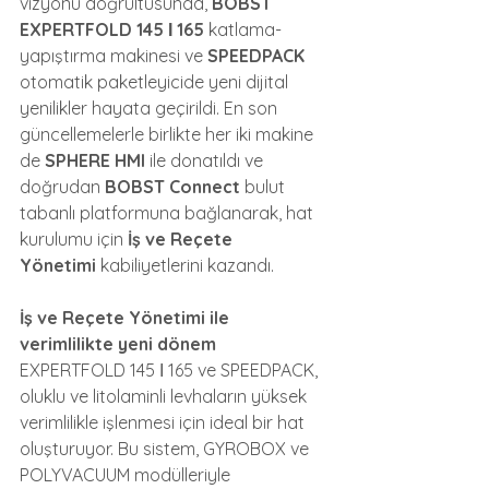
vizyonu doğrultusunda, 
BOBST 
EXPERTFOLD 145 І 165
 katlama-
yapıştırma makinesi ve 
SPEEDPACK
otomatik paketleyicide yeni dijital 
yenilikler hayata geçirildi. En son 
güncellemelerle birlikte her iki makine 
de 
SPHERE HMI
 ile donatıldı ve 
doğrudan 
BOBST Connect
 bulut 
tabanlı platformuna bağlanarak, hat 
kurulumu için 
İş ve Reçete 
Yönetimi
 kabiliyetlerini kazandı.
İş ve Reçete Yönetimi ile 
verimlilikte yeni dönem
EXPERTFOLD 145 І 165 ve SPEEDPACK, 
oluklu ve litolaminli levhaların yüksek 
verimlilikle işlenmesi için ideal bir hat 
oluşturuyor. Bu sistem, GYROBOX ve 
POLYVACUUM modülleriyle 