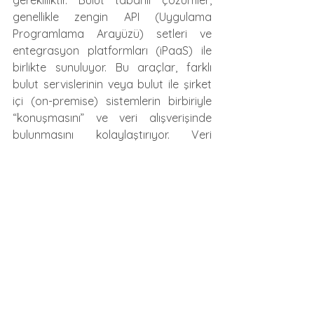
gerekliliktir. Bulut tabanlı çözümler, 
genellikle zengin API (Uygulama 
Programlama Arayüzü) setleri ve 
entegrasyon platformları (iPaaS) ile 
birlikte sunuluyor. Bu araçlar, farklı 
bulut servislerinin veya bulut ile şirket 
içi (on-premise) sistemlerin birbiriyle 
“konuşmasını” ve veri alışverişinde 
bulunmasını kolaylaştırıyor. Veri 
silolarını ortadan kaldıran bu 
entegrasyon yeteneği, departmanlar 
arası iş birliğini güçlendiriyor, süreçleri 
otomatikleştiriyor ve tüm 
organizasyonun tek bir bütün olarak 
daha verimli çalışmasını sağlıyor. Bulut 
çözümler, farklı teknolojiler uyum 
içinde çalışarak işletmeye 360 
derecelik bir bakış açısı sunuyor.