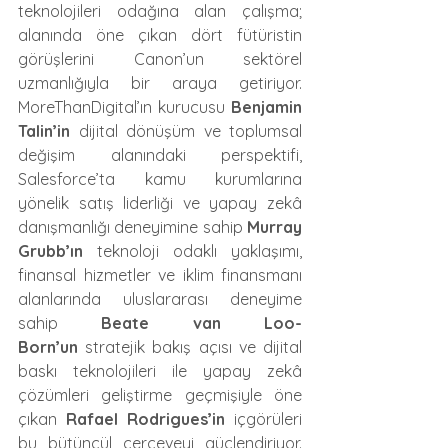
teknolojileri odağına alan çalışma; 
alanında öne çıkan dört fütüristin 
görüşlerini Canon’un sektörel 
uzmanlığıyla bir araya getiriyor. 
MoreThanDigital’ın kurucusu 
Benjamin 
Talin’in
 dijital dönüşüm ve toplumsal 
değişim alanındaki perspektifi, 
Salesforce’ta kamu kurumlarına 
yönelik satış liderliği ve yapay zekâ 
danışmanlığı deneyimine sahip 
Murray 
Grubb’ın
 teknoloji odaklı yaklaşımı, 
finansal hizmetler ve iklim finansmanı 
alanlarında uluslararası deneyime 
sahip 
Beate van Loo-
Born’un
 stratejik bakış açısı ve dijital 
baskı teknolojileri ile yapay zekâ 
çözümleri geliştirme geçmişiyle öne 
çıkan 
Rafael Rodrigues’in
 içgörüleri 
bu bütüncül çerçeveyi güçlendiriyor. 