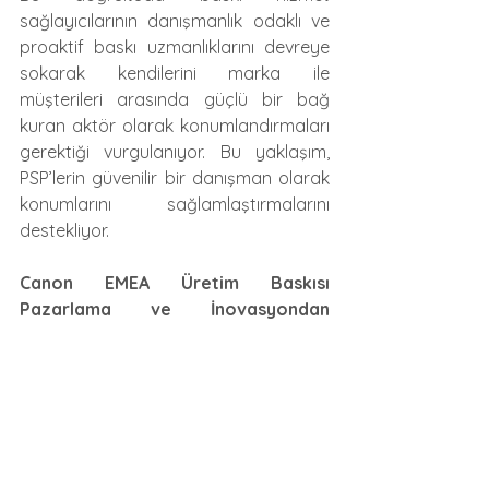
sağlayıcılarının danışmanlık odaklı ve 
proaktif baskı uzmanlıklarını devreye 
sokarak kendilerini marka ile 
müşterileri arasında güçlü bir bağ 
kuran aktör olarak konumlandırmaları 
gerektiği vurgulanıyor. Bu yaklaşım, 
PSP’lerin güvenilir bir danışman olarak 
konumlarını sağlamlaştırmalarını 
destekliyor.
Canon EMEA Üretim Baskısı 
Pazarlama ve İnovasyondan 
Sorumlu Kıdemli Direktörü Jennifer 
Kolloczek
: “Müşterilerimizin değişen 
baskı dünyasında yol almalarına ve 
bunun beraberinde getirdiği 
zorluklarla başa çıkmalarına yardımcı 
olmaya kararlıyız. Bu rapor, söz 