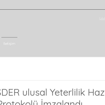
İletişim
ER ulusal Yeterlilik Haz
i Protokolü İmzalandı