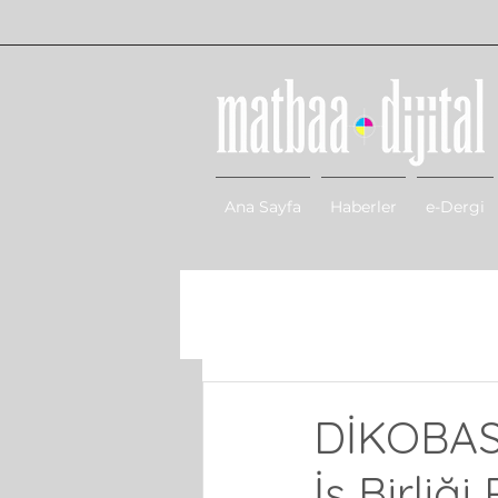
Ana Sayfa
Haberler
e-Dergi
DİKOBASD
İş Birliğ