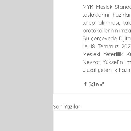
MYK Meslek Standart
taslaklarını hazır
talep alınması, tale
protokollerinin imz
Bu çerçevede Dijit
ile 18 Temmuz 2023 
Mesleki Yeterlili
Nevzat Yüksel’in im
ulusal yeterlilik haz
Son Yazılar