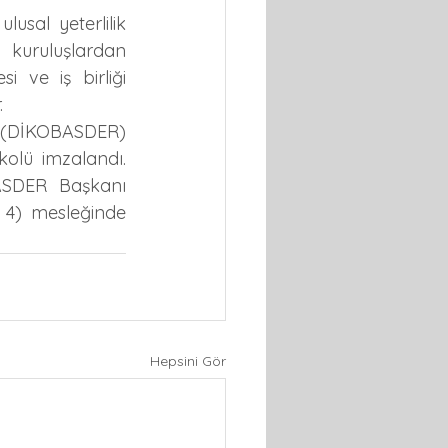
sal yeterlilik 
kuruluşlardan 
i ve iş birliği 
.
i (DİKOBASDER) 
kolü imzalandı. 
SDER Başkanı 
 4) mesleğinde 
Hepsini Gör