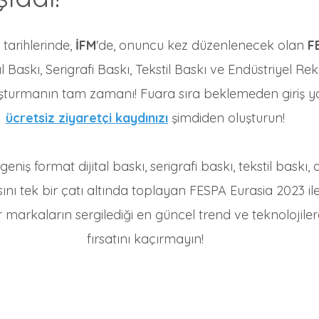
 tarihlerinde, 
İFM
'de, onuncu kez düzenlenecek olan 
F
l Baskı, Serigrafi Baskı, Tekstil Baskı ve Endüstriyel Rek
uşturmanın tam zamanı! Fuara sıra beklemeden giriş y
ücretsiz ziyaretçi kaydınızı
 şimdiden oluşturun!
eniş format dijital baskı, serigrafi baskı, tekstil baskı, 
nı tek bir çatı altında toplayan FESPA Eurasia 2023 ile
er markaların sergilediği en güncel trend ve teknolojile
fırsatını kaçırmayın!