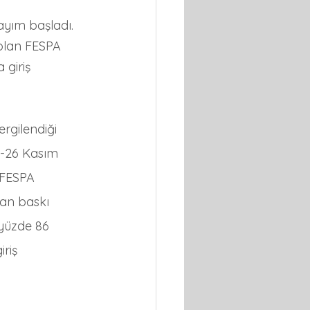
ayım başladı. 
 olan FESPA 
giriş 
ergilendiği 
3-26 Kasım 
 FESPA 
lan baskı 
yüzde 86 
riş 