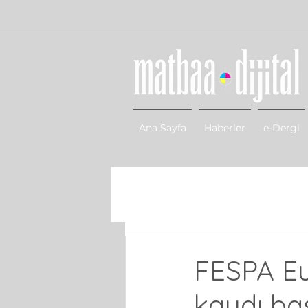
Ana Sayfa
Haberler
e-Dergi
FESPA Eur
kaydı baş