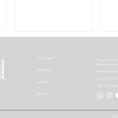
Ana Sayfa
Yakuplu Mah. Y
Beylikdüzü/İst
Haberler
info@matbaadij
(212) 876 10 70
e-Dergi
Ricoh, IDC MarketScape’in
Bası
+90 533 778 5
2026 Dünya Çapında Lazer
Çata
İletişim
Üretim Yazıcıları raporunda
Lider seçildi