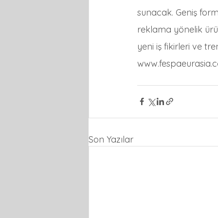
sunacak. Geniş format
reklama yönelik ürün
yeni iş fikirleri ve 
www.fespaeurasia.com
Son Yazılar