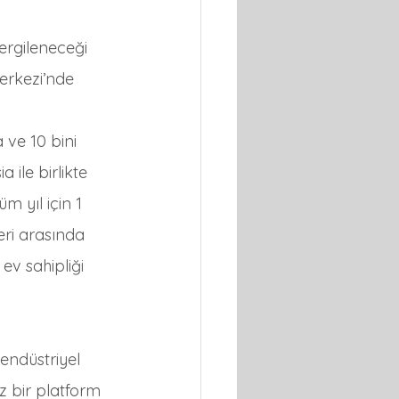
ergileneceği 
erkezi’nde 
ve 10 bini 
 ile birlikte 
m yıl için 1 
eri arasında 
ev sahipliği 
 endüstriyel 
z bir platform 