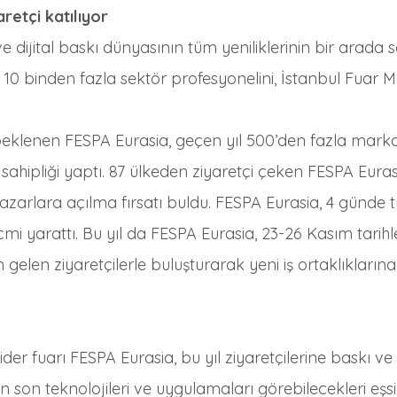
retçi katılıyor
e dijital baskı dünyasının tüm yeniliklerinin bir arada s
10 binden fazla sektör profesyonelini, İstanbul Fuar M
eklenen FESPA Eurasia, geçen yıl 500’den fazla marka 
sahipliği yaptı. 87 ülkeden ziyaretçi çeken FESPA Eurasia
 pazarlara açılma fırsatı buldu. FESPA Eurasia, 4 günde tü
acmi yarattı. Bu yıl da FESPA Eurasia, 23-26 Kasım tarihl
gelen ziyaretçilerle buluşturarak yeni iş ortaklıklarına 
der fuarı FESPA Eurasia, bu yıl ziyaretçilerine baskı ve
 son teknolojileri ve uygulamaları görebilecekleri eşsi