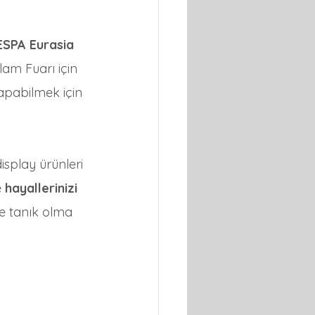
ESPA Eurasia
lam Fuarı için 
apabilmek için 
display ürünleri 
 
hayallerinizi 
re tanık olma 