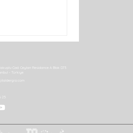
akuplu Cad. Ceylan Residance A Blok D73
anbul - Türkiye
italdergisi.com
n Platformu, Gazetecileri
6 25
lca’da Buluşturdu