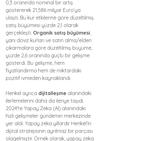
0,3 oranında nominal bir artış 
göstererek 21,586 milyar Euro’ya 
ulaştı. Bu kur etkilerine göre düzeltilmiş 
satış büyümesi yüzde 2,1 olarak 
gerçekleşti. 
Organik satış büyümesi
, 
yani döviz kurları ve satın alma/elden 
çıkarmalara göre düzeltilmiş büyüme, 
yüzde 2,6 oranında güçlü bir gelişme 
gösterdi. Bu gelişme, hem 
fiyatlandırma hem de miktardaki 
pozitif ivmeden kaynaklandı.
Henkel ayrıca 
dijitalleşme
 alanındaki 
ilerlemelerini daha da ileriye taşıdı. 
2024'te Yapay Zeka (AI) alanındaki 
hızlı gelişmeler gündemin merkezinde 
yer aldı. Yapay zeka yıllardır Henkel’in 
dijital stratejisinin ayrılmaz bir parçası 
olagelmiştir. Örnek olarak, yapay zeka 