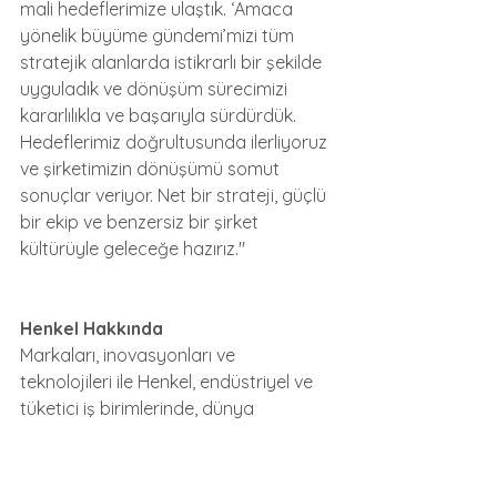
mali hedeflerimize ulaştık. ‘Amaca 
yönelik büyüme gündemi’mizi tüm 
stratejik alanlarda istikrarlı bir şekilde 
uyguladık ve dönüşüm sürecimizi 
kararlılıkla ve başarıyla sürdürdük. 
Hedeflerimiz doğrultusunda ilerliyoruz 
ve şirketimizin dönüşümü somut 
sonuçlar veriyor. Net bir strateji, güçlü 
bir ekip ve benzersiz bir şirket 
kültürüyle geleceğe hazırız."
Henkel Hakkında
Markaları, inovasyonları ve 
teknolojileri ile Henkel, endüstriyel ve 
tüketici iş birimlerinde, dünya 
genelindeki pazarlarda lider 
konumlara sahiptir. Yapıştırıcı 
Teknolojileri İş Birimi; yapıştırıcılar, 