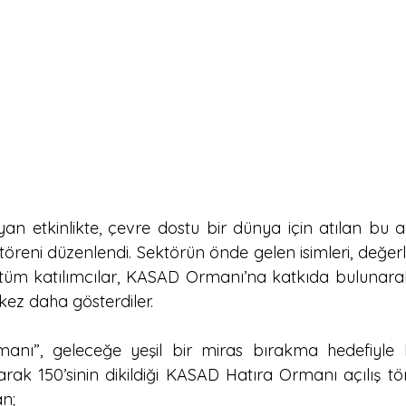
yan etkinlikte, çevre dostu bir dünya için atılan bu 
reni düzenlendi. Sektörün önde gelen isimleri, değerli 
 tüm katılımcılar, KASAD Ormanı’na katkıda bulunara
 kez daha gösterdiler.
nı”, geleceğe yeşil bir miras bırakma hedefiyle ku
arak 150’sinin dikildiği KASAD Hatıra Ormanı açılış t
n;