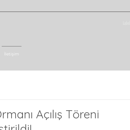
İletişim
manı Açılış Töreni
irildi!