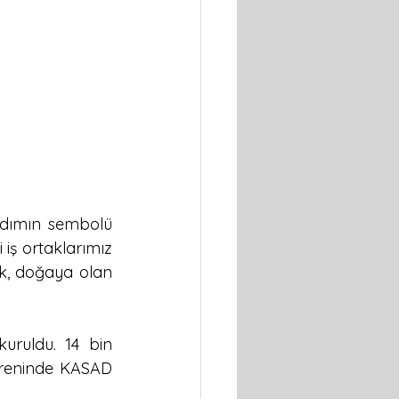
adımın sembolü 
iş ortaklarımız 
k, doğaya olan 
ruldu. 14 bin 
öreninde KASAD 