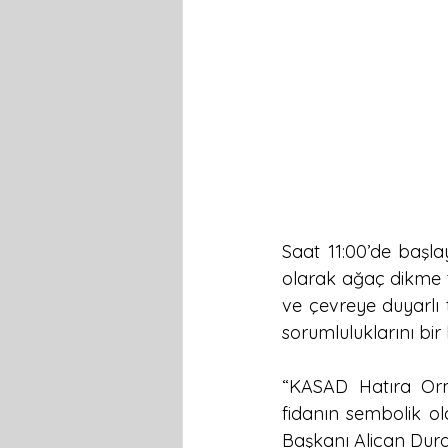
Saat 11:00’de başla
olarak ağaç dikme tö
ve çevreye duyarlı
sorumluluklarını bir
“KASAD Hatıra Orma
fidanın sembolik ol
Başkanı Alican Dura