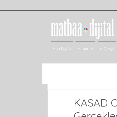
Ana Sayfa
Haberler
e-Dergi
KASAD Or
Gerçekleşt