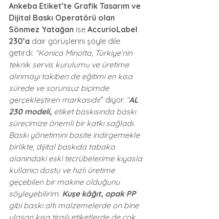
Ankeba Etiket’te Grafik Tasarım ve 
Dijital Baskı Operatörü olan 
Sönmez Yatağan
 ise 
AccurioLabel 
230’a
 dair görüşlerini şöyle dile 
getirdi: 
“Konica Minolta, Türkiye’nin 
teknik servis kurulumu ve üretime 
alınmayı takiben de eğitimi en kısa 
sürede ve sorunsuz biçimde 
gerçekleştiren markasıdır
” diyor. 
“
AL 
230 modeli,
 etiket baskısında baskı 
sürecimize önemli bir katkı sağladı. 
Baskı yönetimini basite indirgemekle 
birlikte, dijital baskıda tabaka 
alanındaki eski tecrübelerime kıyasla 
kullanıcı dostu ve hızlı üretime 
geçebilen bir makine olduğunu 
söyleyebilirim. 
Kuşe kâğıt, opak PP
gibi baskı altı malzemelerde on bine 
ulaşan kısa tirajlı etiketlerde de çok 