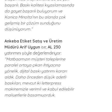
başarılı. Baskı kalitesi kıyaslamasında 
da gayet başarılı buluyorum ve 
Konica Minolta’nın bu alanda çok 
gelişmiş bir çözüm sunduğunu 
düşünüyorum.”
Ankeba Etiket Satış ve Üretim 
Müdürü Arif Uygun 
ise; 
AL 230
yatırımını şöyle değerlendiriyor: 
“Matbaamızın müşteri taleplerine 
paralel ortaya çıkan ihtiyacına 
yönelik, dijital baskı yatırımı kararı 
aldık. Daha önceden düşük adetli 
baskıları, mevcut iki letterpress 
makinemizle verimli ve kabul edilebilir 
maliyetlerle basamıyorduk. 
Müşterilerimizin, etiket stoğu tutmak 
yerine anlık talepleri ile versiyonlama 