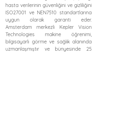
hasta verilerinin güvenliğini ve gizliliğini 
ISO27001 ve NEN7510 standartlarına 
uygun olarak garanti eder. 
Amsterdam merkezli Kepler Vision 
Technologies makine öğrenimi, 
bilgisayarlı görme ve sağlık alanında 
uzmanlaşmıştır ve bünyesinde 25 
uzman çalışanı bulunmaktadır.
Konica Minolta Business Solutions 
Europe Hakkında
Konica Minolta Business Solutions 
Europe GmbH, Almanya’nın 
Langenhagen şehrinde bulunan ve 
Japonya, Tokyo merkezli Konica 
Minolta Inc.’in tamamına sahip olduğu 
bir yan kuruluştur. Görüntüleme, veri 
işleme ve veri tabanlı karar verme 