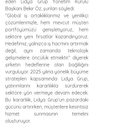
eden Lidya Grup Yönetim Kurulu 
Başkanı Bekir Öz, şunları söyledi:
“Global iş ortaklıklarımız ve yenilikçi 
çözümlerimizle, hem mevcut müşteri 
portföyümüzü genişletiyoruz, hem 
sektöre yeni fırsatlar kazandırıyoruz. 
Hedefimiz, yalnızca iş hacmini artırmak 
değil, aynı zamanda teknolojik 
gelişmelere öncülük etmektir.” diyerek 
şirketin hedeflerine olan bağlılığını 
vurguluyor. 2025 yılına yönelik büyüme 
stratejileri kapsamında Lidya Grup, 
yatırımlarını kararlılıkla sürdürerek 
sektöre yön vermeye devam edecek. 
Bu kararlılık, Lidya Grup’un pazardaki 
gücünü artırırken, müşterilere kesintisiz 
hizmet sunmasının temelini 
oluşturuyor. 