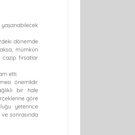
 yaşanabilecek 
üzdeki dönemde 
acaksa, mümkün 
azip fırsatlar 
m etti:
esi önemlidir. 
lıklı bir hale 
rçeklerine göre 
uğu yeterince 
ve sonrasında 