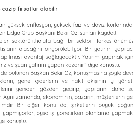
cazip fırsatlar olabilir
n yüksek enflasyon, yüksek faiz ve döviz kurlarında
nen Lidya Grup Başkanı Bekir Öz, şunları kaydetti:
neleri sektörü ithalata bağlı bir sektör. Herkes önüm
tışların olacağını öngörülebiliyor. Bir yatırım yapıl
ılması avantaj sağlayacaktır. Yatırım yapmak için c
riz ve şuan yatırım yapan kazanır.” diye konuştu.
ede bulunan Başkan Bekir Öz, konuşmasına şöyle deva
arın, genel giderlerin ve nakit akışının iyi yönetm
eçlerini yeniden gözden geçirip, yapılarını daha sağ
ir. Aynı zamanda, ekonominin, pazarın, müşterilerin ge
mdır. Bir diğer konu da, şirketlerin büyük çoğunl
yapmıyorlar, oysa işi yönetirken planlama yapmak 
iye konuştu.