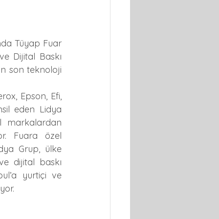
ında Tüyap Fuar 
 Dijital Baskı 
n son teknoloji 
ox, Epson, Efi, 
il eden Lidya 
l markalardan 
r. Fuara özel 
dya Grup, ülke 
e dijital baskı 
l’a yurtiçi ve 
yor.