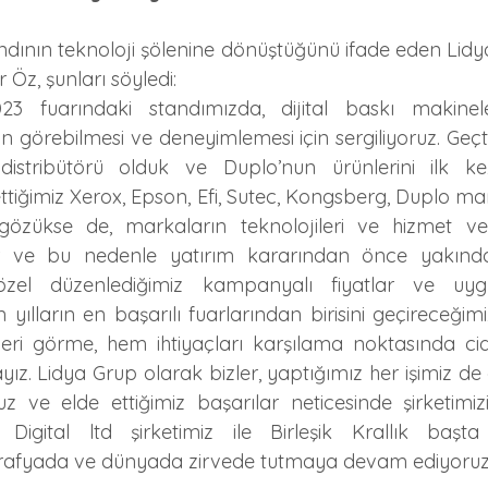
ndının teknoloji şölenine dönüştüğünü ifade eden Lidy
 Öz, şunları söyledi:
23 fuarındaki standımızda, dijital baskı makinele
in görebilmesi ve deneyimlemesi için sergiliyoruz. Geçt
distribütörü olduk ve Duplo’nun ürünlerini ilk ke
 ettiğimiz Xerox, Epson, Efi, Sutec, Kongsberg, Duplo mar
özükse de, markaların teknolojileri ve hizmet verd
dır ve bu nedenle yatırım kararından önce yakında
özel düzenlediğimiz kampanyalı fiyatlar ve uyg
yılların en başarılı fuarlarından birisini geçireceğimizi
eri görme, hem ihtiyaçları karşılama noktasında ciddi
yayız. Lidya Grup olarak bizler, yaptığımız her işimiz de 
 ve elde ettiğimiz başarılar neticesinde şirketimizi
 Digital ltd şirketimiz ile Birleşik Krallık başt
fyada ve dünyada zirvede tutmaya devam ediyoruz.