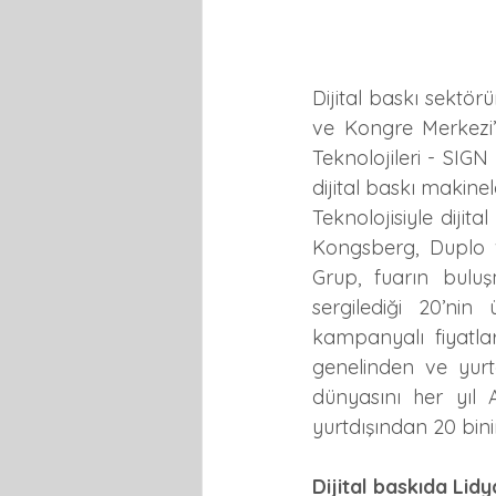
Dijital baskı sektör
ve Kongre Merkezi’n
Teknolojileri - SIGN
dijital baskı makinele
Teknolojisiyle dijit
Kongsberg, Duplo v
Grup, fuarın bulu
sergilediği 20’ni
kampanyalı fiyatla
genelinden ve yurtdı
dünyasını her yıl 
yurtdışından 20 bini
Dijital baskıda Lid