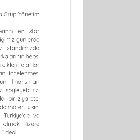
a Grup Yönetim 
rinin en star 
iğimiz günlerde 
z standımızda 
kalarının hepsi 
ikleri alanlar 
n incelenmesi 
un finansman 
 söyleyebiliriz. 
 bir ziyaretçi 
daima en iyisini 
 Türkiye’de ve 
a olmak üzere 
” dedi.