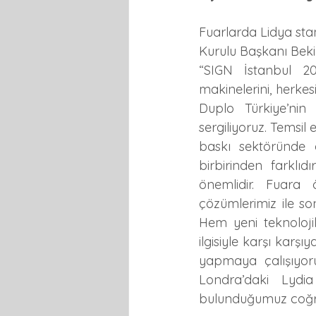
Fuarlarda Lidya sta
Kurulu Başkanı Bekir
“SIGN İstanbul 20
makinelerini, herkes
Duplo Türkiye’nin 
sergiliyoruz. Temsil
baskı sektöründe g
birbirinden farklı
önemlidir. Fuara 
çözümlerimiz ile son 
Hem yeni teknolojil
ilgisiyle karşı karşı
yapmaya çalışıyoruz
Londra’daki Lydia
bulunduğumuz coğra