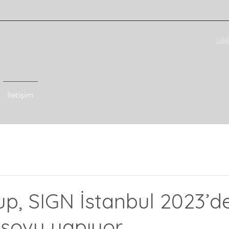
İletişim
up, SIGN İstanbul 2023’d
i şovu yapıyor