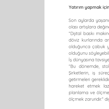
Yatırım yapmak için 
Son aylarda yaşana
olası artışlara deği
“Dijital baskı maki
döviz kurlarında ar
olduğunca çabuk yap
olduğunu söyleyebili
İş dünyasına tavsiy
“Bu dönemde, stokl
Şirketlerin, iş sür
getirmeleri gereklid
hareket etmek lazı
planlama ve ölçme 
ölçmek zaruridir.” d