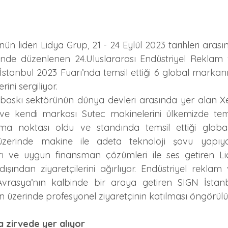
ünün lideri Lidya Grup, 21 - 24 Eylül 2023 tarihleri aras
de düzenlenen 24.Uluslararası Endüstriyel Reklam ve
 İstanbul 2023 Fuarı’nda temsil ettiği 6 global markanı
rini sergiliyor.
al baskı sektörünün dünya devleri arasında yer alan Xer
e kendi markası Sutec makinelerini ülkemizde tems
şma noktası oldu ve standında temsil ettiği globa
n üzerinde makine ile adeta teknoloji şovu yapıyo
rı ve uygun finansman çözümleri ile ses getiren Li
şından ziyaretçilerini ağırlıyor. Endüstriyel reklam v
Avrasya’nın kalbinde bir araya getiren SIGN İstanbu
n üzerinde profesyonel ziyaretçinin katılması öngörülü
ya zirvede yer alıyor