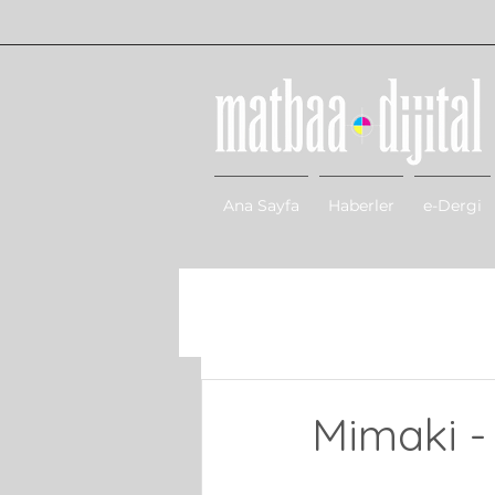
Ana Sayfa
Haberler
e-Dergi
Mimaki -