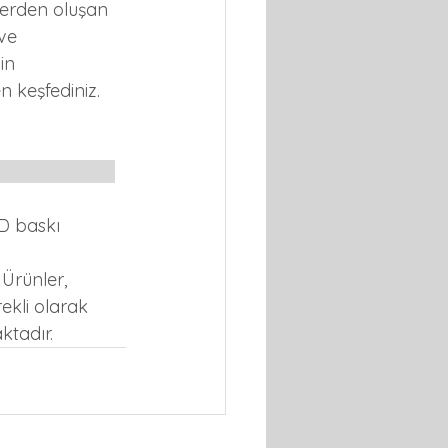
lerden oluşan 
 ve 
in 
n keşfediniz.
　　　　　　　
3D baskı 
 
Ürünler, 
ekli olarak 
ktadır.