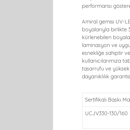
performansı göstere
Amiral gemisi UV-LE
boyalarıyla birlikt
kürlenebilen boyala
laminasyon ve uygul
esnekliğe sahiptir v
kullanıcılarımıza t
tasarrufu ve yükse
dayanıklılık garanti
Sertifikalı Baskı Ma
UCJV330-130/160