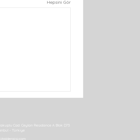
Hepsini Gör
akuplu Cad. Ceylan Residance A Blok D73
anbul - Türkiye
italdergisi.com