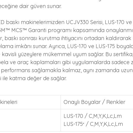
ceğine dair güven sunar.
D baskı makinelerimizden UCJV330 Serisi, LUS-170 ve
e 3M™ MCS™ Garanti programı kapsamında onaylanmıştı
r, baskı sonrası kurutma ihtiyacını ortadan kaldırarak
ama imkânı sunar. Ayrıca, LUS-170 ve LUS-175 boyala
e kavisli yüzeylere mükemmel uyum sağlar. Bu sertifika,
abela ve araç kaplamaları gibi uygulamalarda sadece
k performans sağlamakla kalmaz, aynı zamanda uzun 
si ile katma değer de sağlar.
kineleri
Onaylı Boyalar / Renkler
LUS-170 / C,M,Y,K,Lc,Lm
LUS-175
 / C,M,Y,K,Lc,Lm
*