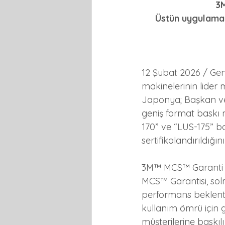
3M
Üstün uygulama 
12 Şubat 2026 / Geni
makinelerinin lider 
Japonya; Başkan ve 
geniş format baskı 
170” ve “LUS-175” 
sertifikalandırıldığı
3M™ MCS™ Garanti Pr
MCS™ Garantisi, so
performans beklentil
kullanım ömrü için g
müşterilerine baskı