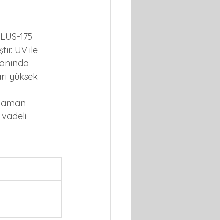
 LUS-175 
r. UV ile 
 anında 
rı yüksek 
 
 zaman 
vadeli 