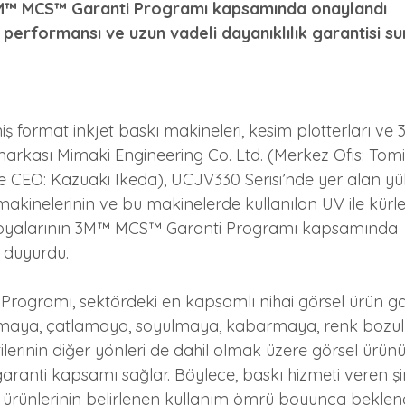
™ MCS™ Garanti Programı kapsamında onaylandı
performansı ve uzun vadeli dayanıklılık garantisi s
ş format inkjet baskı makineleri, kesim plotterları ve 
markası Mimaki Engineering Co. Ltd. (Merkez Ofis: Tomi
CEO: Kazuaki Ikeda), UCJV330 Serisi’nde yer alan yüks
makinelerinin ve bu makinelerde kullanılan UV ile kürl
boyalarının 3M™ MCS™ Garanti Programı kapsamında 
nı duyurdu.
ogramı, sektördeki en kapsamlı nihai görsel ürün gar
lmaya, çatlamaya, soyulmaya, kabarmaya, renk bozu
erinin diğer yönleri de dahil olmak üzere görsel ürünü
aranti kapsamı sağlar. Böylece, baskı hizmeti veren şi
lı ürünlerinin belirlenen kullanım ömrü boyunca beklen