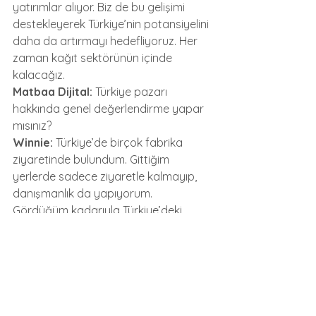
yatırımlar alıyor. Biz de bu gelişimi 
destekleyerek Türkiye’nin potansiyelini 
daha da artırmayı hedefliyoruz. Her 
zaman kağıt sektörünün içinde 
kalacağız.
Matbaa Dijital:
 Türkiye pazarı 
hakkında genel değerlendirme yapar 
mısınız?
Winnie:
 Türkiye’de birçok fabrika 
ziyaretinde bulundum. Gittiğim 
yerlerde sadece ziyaretle kalmayıp, 
danışmanlık da yapıyorum. 
Gördüğüm kadarıyla Türkiye’deki 
eğitimli iş gücü teknolojiye çok açık ve 
adapte olmada oldukça başarılı. 
Çin’deki teknolojileri tanıtmak 
amacıyla Türkiye’den heyetlerimizi 
Çin’e davet ediyoruz. Türkiye, 
Avrupa’ya ihracat yapan dev kağıt 