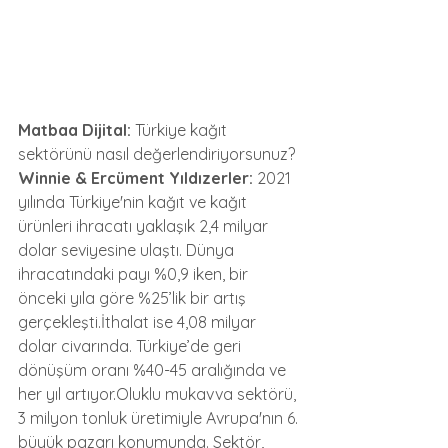
Matbaa Dijital:
 Türkiye kağıt 
sektörünü nasıl değerlendiriyorsunuz?
Winnie & Ercüment Yıldızerler:
 2021 
yılında Türkiye'nin kağıt ve kağıt 
ürünleri ihracatı yaklaşık 2,4 milyar 
dolar seviyesine ulaştı. Dünya 
ihracatındaki payı %0,9 iken, bir 
önceki yıla göre %25’lik bir artış 
gerçekleşti.İthalat ise 4,08 milyar 
dolar civarında. Türkiye’de geri 
dönüşüm oranı %40-45 aralığında ve 
her yıl artıyor.Oluklu mukavva sektörü, 
3 milyon tonluk üretimiyle Avrupa'nın 6. 
büyük pazarı konumunda. Sektör, 