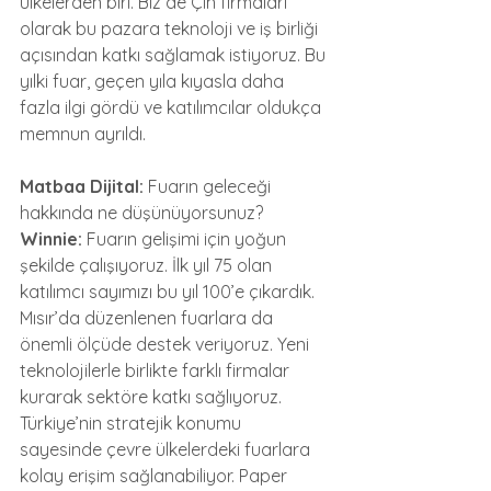
ülkelerden biri. Biz de Çin firmaları 
olarak bu pazara teknoloji ve iş birliği 
açısından katkı sağlamak istiyoruz. Bu 
yılki fuar, geçen yıla kıyasla daha 
fazla ilgi gördü ve katılımcılar oldukça 
memnun ayrıldı.
Matbaa Dijital:
 Fuarın geleceği 
hakkında ne düşünüyorsunuz?
Winnie:
 Fuarın gelişimi için yoğun 
şekilde çalışıyoruz. İlk yıl 75 olan 
katılımcı sayımızı bu yıl 100’e çıkardık. 
Mısır’da düzenlenen fuarlara da 
önemli ölçüde destek veriyoruz. Yeni 
teknolojilerle birlikte farklı firmalar 
kurarak sektöre katkı sağlıyoruz. 
Türkiye’nin stratejik konumu 
sayesinde çevre ülkelerdeki fuarlara 
kolay erişim sağlanabiliyor. Paper 