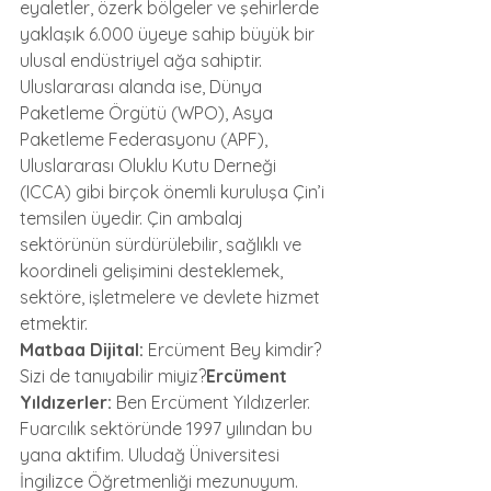
eyaletler, özerk bölgeler ve şehirlerde 
yaklaşık 6.000 üyeye sahip büyük bir 
ulusal endüstriyel ağa sahiptir. 
Uluslararası alanda ise, Dünya 
Paketleme Örgütü (WPO), Asya 
Paketleme Federasyonu (APF), 
Uluslararası Oluklu Kutu Derneği 
(ICCA) gibi birçok önemli kuruluşa Çin’i 
temsilen üyedir. Çin ambalaj 
sektörünün sürdürülebilir, sağlıklı ve 
koordineli gelişimini desteklemek, 
sektöre, işletmelere ve devlete hizmet 
etmektir.
Matbaa Dijital:
 Ercüment Bey kimdir? 
Sizi de tanıyabilir miyiz?
Ercüment 
Yıldızerler:
 Ben Ercüment Yıldızerler. 
Fuarcılık sektöründe 1997 yılından bu 
yana aktifim. Uludağ Üniversitesi 
İngilizce Öğretmenliği mezunuyum. 