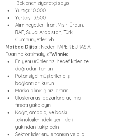
 Beklenen ziyaretçi sayısı:
Yurtiçi: 10.000
Yurtdışı: 3.500
Alım heyetleri: İran, Mısır, Ürdün, 
BAE, Suudi Arabistan, Türk 
Cumhuriyetleri vb.
Matbaa Dijital:
 Neden PAPER EURASIA 
Fuarı’na katılmalıyız?
Winnie:
En yeni ürünlerinizi hedef kitlenize 
doğrudan tanıtın
Potansiyel müşterilerle iş 
bağlantıları kurun
Marka bilinirliğinizi artırın
Uluslararası pazarlara açılma 
fırsatı yakalayın
Kağıt, ambalaj ve baskı 
teknolojilerindeki yenilikleri 
yakından takip edin
Sektör liderleriyle tanışın ve bilgi 