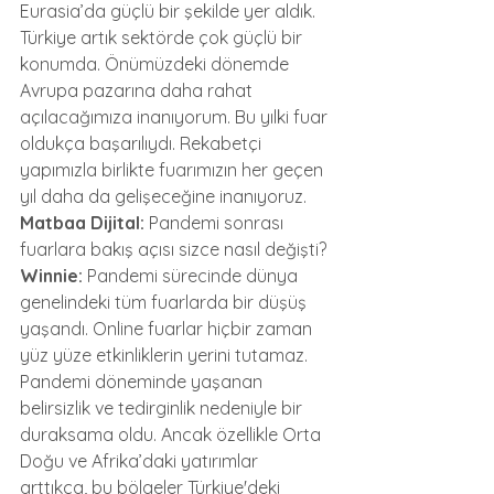
Eurasia’da güçlü bir şekilde yer aldık. 
Türkiye artık sektörde çok güçlü bir 
konumda. Önümüzdeki dönemde 
Avrupa pazarına daha rahat 
açılacağımıza inanıyorum. Bu yılki fuar 
oldukça başarılıydı. Rekabetçi 
yapımızla birlikte fuarımızın her geçen 
yıl daha da gelişeceğine inanıyoruz.
Matbaa Dijital:
 Pandemi sonrası 
fuarlara bakış açısı sizce nasıl değişti?
Winnie:
 Pandemi sürecinde dünya 
genelindeki tüm fuarlarda bir düşüş 
yaşandı. Online fuarlar hiçbir zaman 
yüz yüze etkinliklerin yerini tutamaz. 
Pandemi döneminde yaşanan 
belirsizlik ve tedirginlik nedeniyle bir 
duraksama oldu. Ancak özellikle Orta 
Doğu ve Afrika’daki yatırımlar 
arttıkça, bu bölgeler Türkiye'deki 