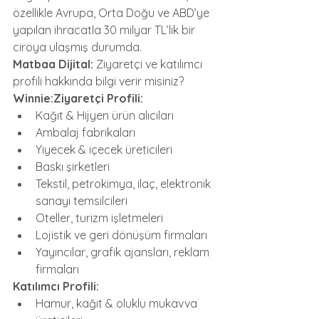
özellikle Avrupa, Orta Doğu ve ABD’ye 
yapılan ihracatla 30 milyar TL’lik bir 
ciroya ulaşmış durumda.
Matbaa Dijital:
 Ziyaretçi ve katılımcı 
profili hakkında bilgi verir misiniz?
Winnie:Ziyaretçi Profili:
Kağıt & Hijyen ürün alıcıları
Ambalaj fabrikaları
Yiyecek & içecek üreticileri
Baskı şirketleri
Tekstil, petrokimya, ilaç, elektronik 
sanayi temsilcileri
Oteller, turizm işletmeleri
Lojistik ve geri dönüşüm firmaları
Yayıncılar, grafik ajansları, reklam 
firmaları
Katılımcı Profili:
Hamur, kağıt & oluklu mukavva 