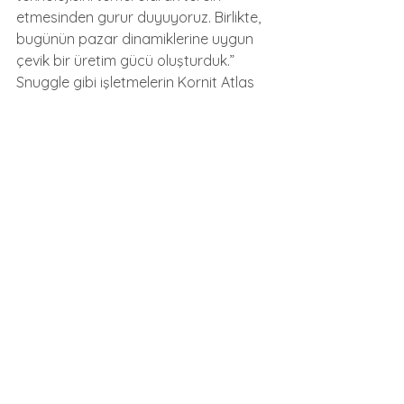
etmesinden gurur duyuyoruz. Birlikte, 
bugünün pazar dinamiklerine uygun 
çevik bir üretim gücü oluşturduk.”
Snuggle gibi işletmelerin Kornit Atlas 
MAX PLUS ile üretim yeteneklerini nasıl 
dönüştürdüğünü keşfetmek için: 
Hepsini Gör
Son Yazılar