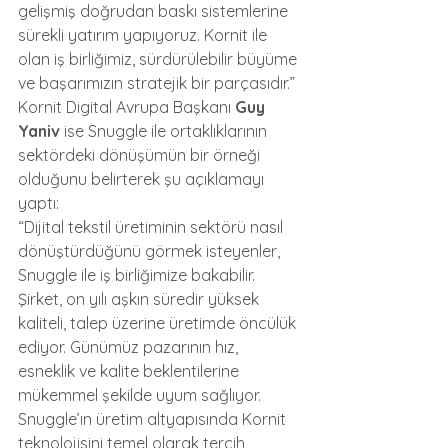
gelişmiş doğrudan baskı sistemlerine 
sürekli yatırım yapıyoruz. Kornit ile 
olan iş birliğimiz, sürdürülebilir büyüme 
ve başarımızın stratejik bir parçasıdır.”
Kornit Digital Avrupa Başkanı 
Guy 
Yaniv
 ise Snuggle ile ortaklıklarının 
sektördeki dönüşümün bir örneği 
olduğunu belirterek şu açıklamayı 
yaptı:
“Dijital tekstil üretiminin sektörü nasıl 
dönüştürdüğünü görmek isteyenler, 
Snuggle ile iş birliğimize bakabilir. 
Şirket, on yılı aşkın süredir yüksek 
kaliteli, talep üzerine üretimde öncülük 
ediyor. Günümüz pazarının hız, 
esneklik ve kalite beklentilerine 
mükemmel şekilde uyum sağlıyor. 
Snuggle’ın üretim altyapısında Kornit 
teknolojisini temel olarak tercih 