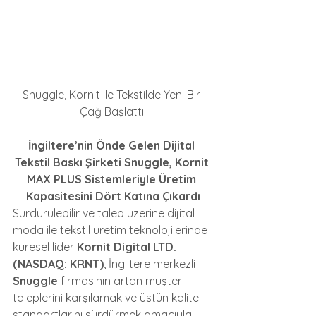
Snuggle, Kornit ile Tekstilde Yeni Bir 
Çağ Başlattı!
İngiltere’nin Önde Gelen Dijital 
Tekstil Baskı Şirketi Snuggle, Kornit 
MAX PLUS Sistemleriyle Üretim 
Kapasitesini Dört Katına Çıkardı
Sürdürülebilir ve talep üzerine dijital 
moda ile tekstil üretim teknolojilerinde 
küresel lider 
Kornit Digital LTD. 
(NASDAQ: KRNT)
, İngiltere merkezli 
Snuggle
 firmasının artan müşteri 
taleplerini karşılamak ve üstün kalite 
standartlarını sürdürmek amacıyla 