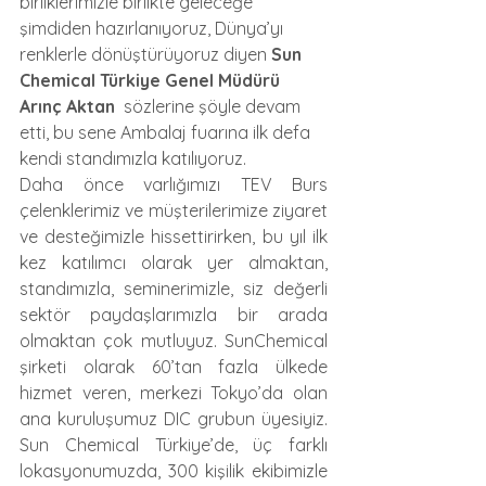
birliklerimizle birlikte geleceğe 
şimdiden hazırlanıyoruz, Dünya’yı 
renklerle dönüştürüyoruz diyen 
Sun 
Chemical Türkiye Genel Müdürü 
Arınç Aktan 
 sözlerine şöyle devam 
etti, bu sene Ambalaj fuarına ilk defa 
kendi standımızla katılıyoruz. 
Daha önce varlığımızı TEV Burs 
çelenklerimiz ve müşterilerimize ziyaret 
ve desteğimizle hissettirirken, bu yıl ilk 
kez katılımcı olarak yer almaktan, 
standımızla, seminerimizle, siz değerli 
sektör paydaşlarımızla bir arada 
olmaktan çok mutluyuz. SunChemical 
şirketi olarak 60’tan fazla ülkede 
hizmet veren, merkezi Tokyo’da olan 
ana kuruluşumuz DIC grubun üyesiyiz. 
Sun Chemical Türkiye’de, üç farklı 
lokasyonumuzda, 300 kişilik ekibimizle 