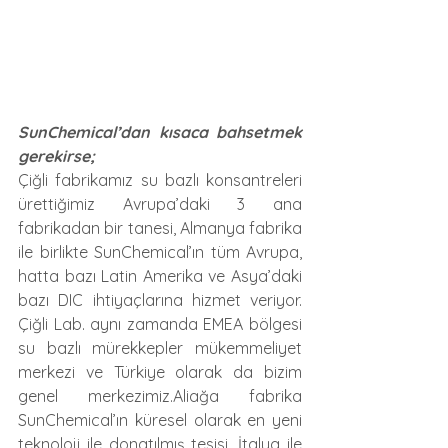
SunChemical’dan kısaca bahsetmek 
gerekirse;
Çiğli fabrikamız su bazlı konsantreleri 
ürettiğimiz Avrupa’daki 3 ana 
fabrikadan bir tanesi, Almanya fabrika 
ile birlikte SunChemical’ın tüm Avrupa, 
hatta bazı Latin Amerika ve Asya’daki 
bazı DIC ihtiyaçlarına hizmet veriyor. 
Çiğli Lab. aynı zamanda EMEA bölgesi 
su bazlı mürekkepler mükemmeliyet 
merkezi ve Türkiye olarak da bizim 
genel merkezimiz.Aliağa fabrika 
SunChemical’ın küresel olarak en yeni 
teknoloji ile donatılmış tesisi. İtalya ile 