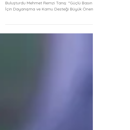
Buluşturdu
Basın Platformu, Gazetecileri Çatalca’da
Buluşturdu Mehmet Remzi Tanış: “Güçlü Basın
İçin Dayanışma ve Kamu Desteği Büyük Önem
Taşıyor” 24 Temmuz Gazeteciler ve Basın
Bayramı kapsamında Basın Platformu
tarafından Çatalca’da düzenlenen geleneksel
piknik organizasyonu, basın camiasını, kamu
temsilcilerini ve sivil toplum kuruluşlarını bir
araya getirdi. Etkinlikte konuşan Basın Platformu
Başkanı Mehmet Remzi Tanış, basın sektörünün
geleceği için birlik, dayanışma ve kamu de