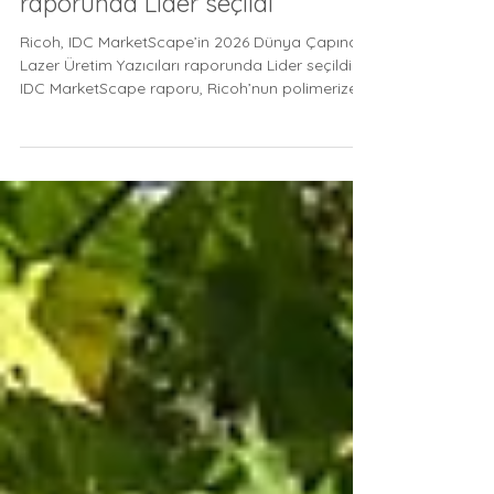
Lazer Üretim Yazıcıları
raporunda Lider seçildi
Ricoh, IDC MarketScape’in 2026 Dünya Çapında
Lazer Üretim Yazıcıları raporunda Lider seçildi
IDC MarketScape raporu, Ricoh’nun polimerize
toner teknolojisini; baskı kalitesi, enerji verimliliği
ve sürdürülebilirlik hedeflerini destekleyen temel
yetkinliklerinden biri olarak öne çıkardı. Londra, 4
Ağustos 2026 – Ricoh bugün, IDC MarketScape:
Dünya Çapında Lazer Üretim Yazıcıları, 2026
Tedarikçi Değerlendirmesi raporunda Liderler
Kategorisi’nde yer aldığını duyurdu. Ricoh, ID